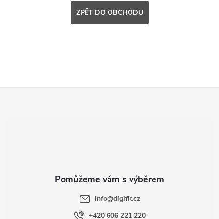
ZPĚT DO OBCHODU
Z
á
p
a
t
info
@
digifit.cz
+420 606 221 220