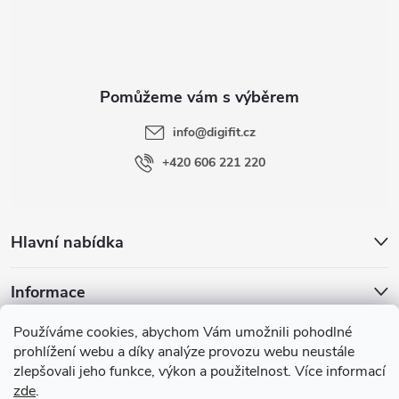
p
a
t
info
@
digifit.cz
í
+420 606 221 220
Hlavní nabídka
Informace
Používáme cookies, abychom Vám umožnili pohodlné
Blog
prohlížení webu a díky analýze provozu webu neustále
zlepšovali jeho funkce, výkon a použitelnost. Více informací
zde
.