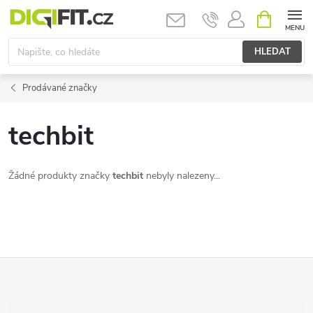
Přejít
NÁKUPNÍ
KOŠÍK
na
obsah
HLEDAT
Prodávané značky
techbit
Žádné produkty značky
techbit
nebyly nalezeny...
Z
á