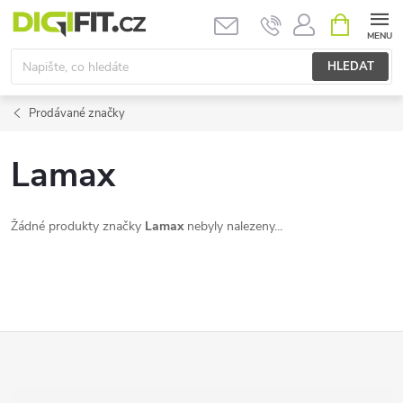
Přejít
NÁKUPNÍ
KOŠÍK
na
obsah
HLEDAT
Prodávané značky
Lamax
Žádné produkty značky
Lamax
nebyly nalezeny...
Z
á