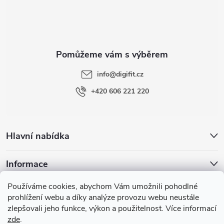
p
a
t
info
@
digifit.cz
í
+420 606 221 220
Hlavní nabídka
Informace
Používáme cookies, abychom Vám umožnili pohodlné
Blog
prohlížení webu a díky analýze provozu webu neustále
zlepšovali jeho funkce, výkon a použitelnost. Více informací
zde
.