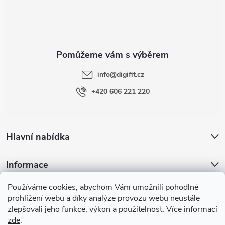
p
a
t
info
@
digifit.cz
í
+420 606 221 220
Hlavní nabídka
Informace
Používáme cookies, abychom Vám umožnili pohodlné
Blog
prohlížení webu a díky analýze provozu webu neustále
zlepšovali jeho funkce, výkon a použitelnost. Více informací
zde
.