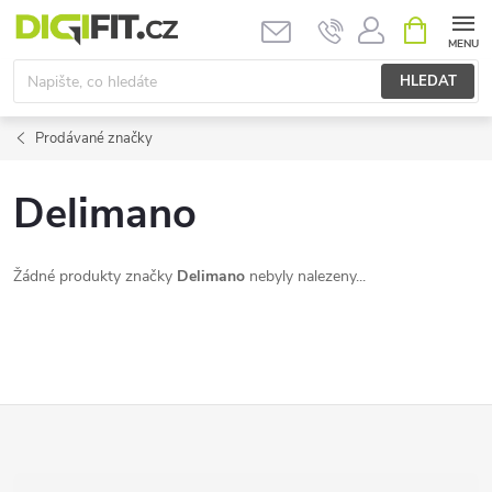
Přejít
NÁKUPNÍ
KOŠÍK
na
obsah
HLEDAT
Prodávané značky
Delimano
Žádné produkty značky
Delimano
nebyly nalezeny...
Z
á