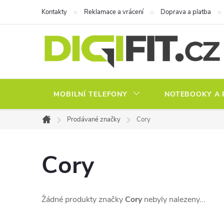
Přejít
Kontakty
Reklamace a vrácení
Doprava a platba
na
obsah
MOBILNÍ TELEFONY
NOTEBOOKY A 
Prodávané značky
Cory
Domů
Cory
Žádné produkty značky
Cory
nebyly nalezeny...