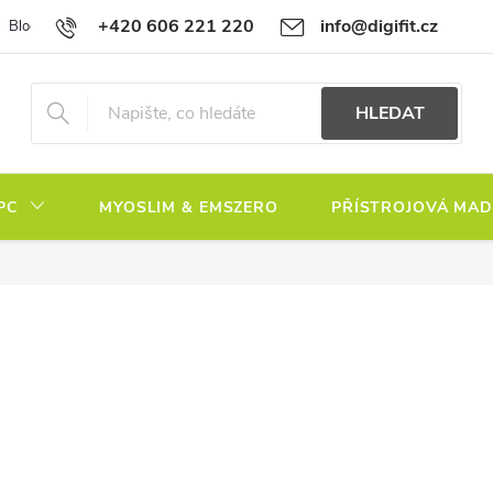
+420 606 221 220
info@digifit.cz
Blog
Časté dotazy
HLEDAT
PC
MYOSLIM & EMSZERO
PŘÍSTROJOVÁ MAD