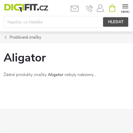
Přejít
NÁKUPNÍ
KOŠÍK
na
obsah
HLEDAT
Prodávané značky
Aligator
Žádné produkty značky
Aligator
nebyly nalezeny...
Z
á