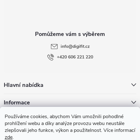
p
a
t
info
@
digifit.cz
í
+420 606 221 220
Hlavní nabídka
Informace
Používáme cookies, abychom Vám umožnili pohodlné
Blog
prohlížení webu a díky analýze provozu webu neustále
zlepšovali jeho funkce, výkon a použitelnost. Více informací
zde
.