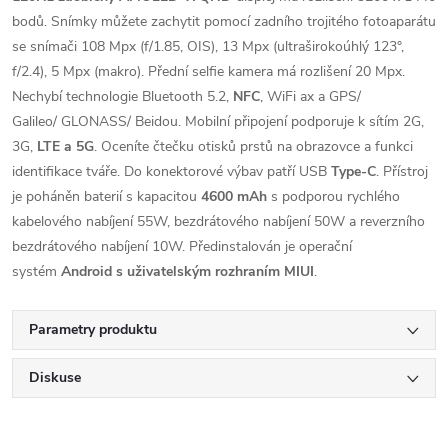
bodů. Snímky můžete zachytit pomocí zadního trojitého fotoaparátu
se snímači 108 Mpx (f/1.85, OIS), 13 Mpx (ultraširokoúhlý 123°,
f/2.4), 5 Mpx (makro). Přední selfie kamera má rozlišení 20 Mpx.
Nechybí technologie Bluetooth 5.2,
NFC
, WiFi ax a GPS/
Galileo/ GLONASS/ Beidou. Mobilní připojení podporuje k sítím 2G,
3G,
LTE a 5G
. Oceníte čtečku otisků prstů na obrazovce a funkci
identifikace tváře. Do konektorové výbav patří USB
Type-C
. Přístroj
je poháněn baterií s kapacitou
4600 mAh
s podporou rychlého
kabelového nabíjení 55W, bezdrátového nabíjení 50W a reverzního
bezdrátového nabíjení 10W. Předinstalován je operační
systém
Android s uživatelským rozhraním MIUI
.
Parametry produktu
Diskuse