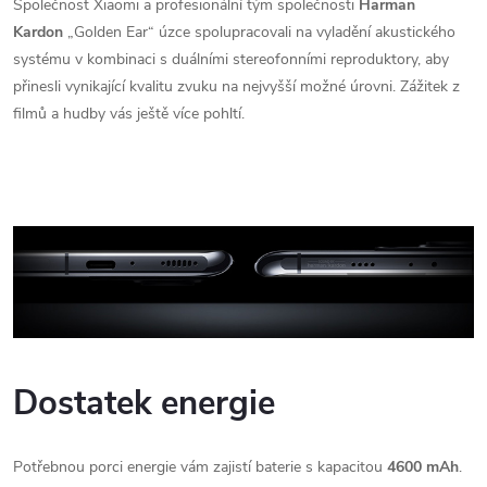
Společnost Xiaomi a profesionální tým společnosti
Harman
Kardon
„Golden Ear“ úzce spolupracovali na vyladění akustického
systému v kombinaci s duálními stereofonními reproduktory, aby
přinesli vynikající kvalitu zvuku na nejvyšší možné úrovni. Zážitek z
filmů a hudby vás ještě více pohltí.
Dostatek energie
Potřebnou porci energie vám zajistí baterie s kapacitou
4600 mAh
.