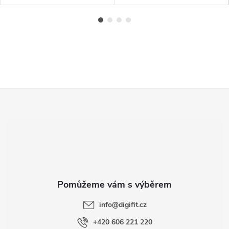
Z
á
p
a
t
info
@
digifit.cz
í
+420 606 221 220