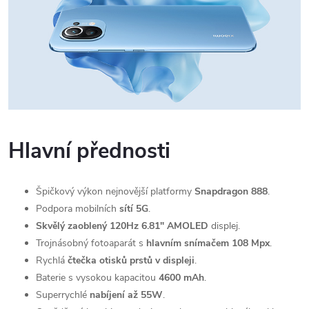
Hlavní přednosti
Špičkový výkon nejnovější platformy
Snapdragon 888
.
Podpora mobilních
sítí 5G
.
Skvělý
zaoblený 120Hz
6.81" AMOLED
displej.
Trojnásobný fotoaparát s
hlavním snímačem 108 Mpx
.
Rychlá
čtečka otisků prstů v displeji
.
Baterie s vysokou kapacitou
4600 mAh
.
Superrychlé
nabíjení až 55W
.