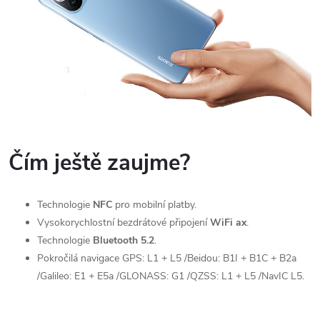
Čím ještě zaujme?
Technologie
NFC
pro mobilní platby.
Vysokorychlostní bezdrátové připojení
WiFi ax
.
Technologie
Bluetooth 5.2
.
Pokročilá navigace GPS: L1 + L5 /Beidou: B1I + B1C + B2a
/Galileo: E1 + E5a /GLONASS: G1 /QZSS: L1 + L5 /NavIC L5.