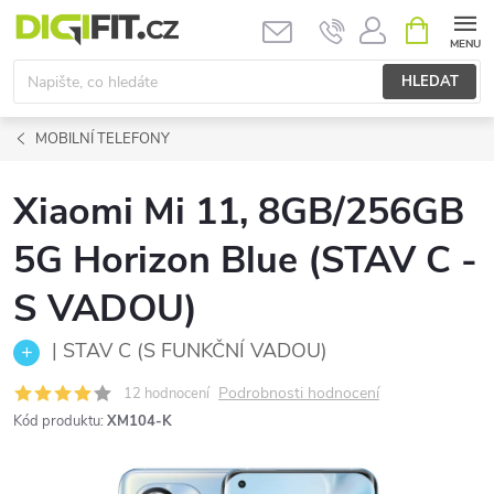
Přejít
NÁKUPNÍ
KOŠÍK
na
obsah
HLEDAT
MOBILNÍ TELEFONY
Xiaomi Mi 11, 8GB/256GB
5G Horizon Blue (STAV C -
S VADOU)
| STAV C (S FUNKČNÍ VADOU)
Podrobnosti hodnocení
12 hodnocení
Kód produktu:
XM104-K