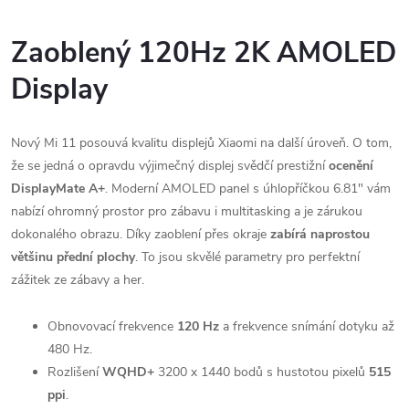
Zaoblený 120Hz 2K AMOLED
Display
Nový Mi 11 posouvá kvalitu displejů Xiaomi na další úroveň. O tom,
že se jedná o opravdu výjimečný displej svědčí prestižní
ocenění
DisplayMate A+
. Moderní AMOLED panel s úhlopříčkou 6.81" vám
nabízí ohromný prostor pro zábavu i multitasking a je zárukou
dokonalého obrazu. Díky zaoblení přes okraje
zabírá naprostou
většinu přední plochy
. To jsou skvělé parametry pro perfektní
zážitek ze zábavy a her.
Obnovovací frekvence
120 Hz
a frekvence snímání dotyku až
480 Hz.
Rozlišení
WQHD+
3200 x 1440 bodů s hustotou pixelů
515
ppi
.