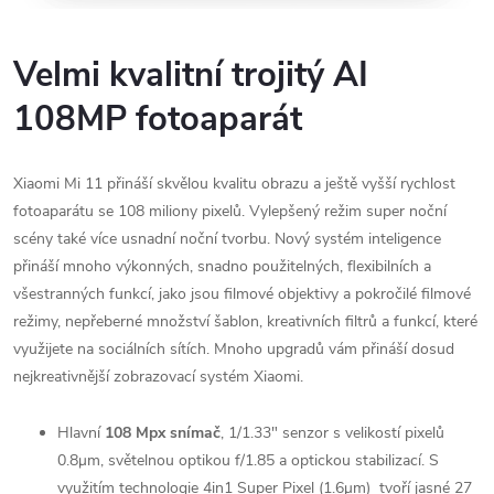
Velmi kvalitní trojitý AI
108MP fotoaparát
Xiaomi Mi 11 přináší skvělou kvalitu obrazu a ještě vyšší rychlost
fotoaparátu se 108 miliony pixelů. Vylepšený režim super noční
scény také více usnadní noční tvorbu. Nový systém inteligence
přináší mnoho výkonných, snadno použitelných, flexibilních a
všestranných funkcí, jako jsou filmové objektivy a pokročilé filmové
režimy, nepřeberné množství šablon, kreativních filtrů a funkcí, které
využijete na sociálních sítích. Mnoho upgradů vám přináší dosud
nejkreativnější zobrazovací systém Xiaomi.
Hlavní
108 Mpx snímač
, 1/1.33″ senzor s velikostí pixelů
0.8μm, světelnou optikou f/1.85 a optickou stabilizací. S
využitím technologie 4in1 Super Pixel (1.6μm) tvoří jasné 27