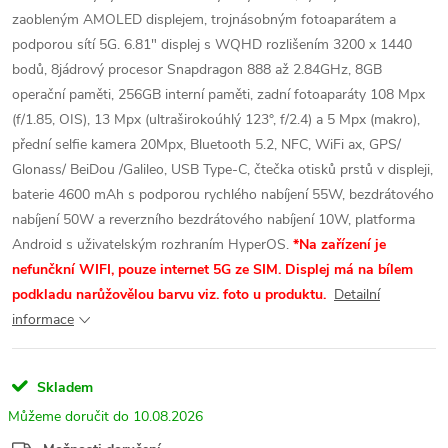
zaobleným AMOLED displejem, trojnásobným fotoaparátem a
podporou sítí 5G. 6.81" displej s WQHD rozlišením 3200 x 1440
bodů, 8jádrový procesor Snapdragon 888 až 2.84GHz, 8GB
operační paměti, 256GB interní paměti, zadní fotoaparáty 108 Mpx
(f/1.85, OIS), 13 Mpx (ultraširokoúhlý 123°, f/2.4) a 5 Mpx (makro),
přední selfie kamera 20Mpx, Bluetooth 5.2, NFC, WiFi ax, GPS/
Glonass/ BeiDou /Galileo, USB Type-C, čtečka otisků prstů v displeji,
baterie 4600 mAh s podporou rychlého nabíjení 55W, bezdrátového
nabíjení 50W a reverzního bezdrátového nabíjení 10W, platforma
Android s uživatelským rozhraním HyperOS.
*Na zařízení je
nefunčkní WIFI, pouze internet 5G ze SIM. Displej má na bílem
podkladu narůžovělou barvu viz. foto u produktu.
Detailní
informace
Skladem
10.08.2026