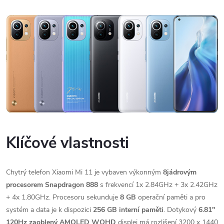
Klíčové vlastnosti
Chytrý telefon Xiaomi Mi 11 je vybaven výkonným
8jádrovým
procesorem
Snapdragon 888
s frekvencí 1x 2.84GHz + 3x 2.42GHz
+ 4x 1.80GHz. Procesoru sekunduje
8 GB
operační paměti a pro
systém a data je k dispozici
256 GB interní paměti
. Dotykový
6.81"
120Hz zaoblený AMOLED WQHD
displej má rozlišení 3200 x 1440