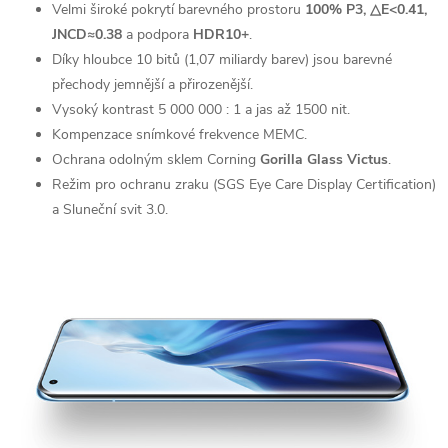
Velmi široké pokrytí barevného prostoru
100%
P3,
△E
<
0.41,
JNCD≈0.38
a podpora
HDR10+
.
Díky hloubce 10 bitů (1,07 miliardy barev) jsou barevné
přechody jemnější a přirozenější.
Vysoký kontrast 5 000 000 : 1 a jas až 1500 nit.
Kompenzace snímkové frekvence MEMC.
Ochrana odolným sklem Corning
Gorilla Glass Victus
.
Režim pro ochranu zraku (SGS Eye Care Display Certification)
a Sluneční svit 3.0.