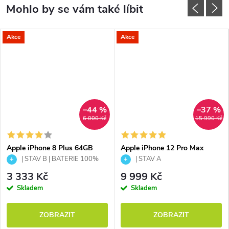
Akce
Akce
–44 %
–37 %
6 000 Kč
15 990 Kč
Apple iPhone 8 Plus 64GB
Apple iPhone 12 Pro Max
šedá
256GB Graphite
| STAV B | BATERIE 100%
| STAV A
3 333 Kč
9 999 Kč
Skladem
Skladem
ZOBRAZIT
ZOBRAZIT