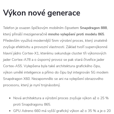
Výkon nové generace
Telefon je osazen špičkovým mobilním čipsetem
Snapdragon 888
,
který přináší mezigeneračně
mnoho vylepšení proti modelu 865
.
Především využívá modernější 5nm výrobní proces, který znatelně
zvyšuje efektivitu a provozní vlastnosti. Základ tvoří supervýkonné
hlavní jádro Cortex-X1, kterému sekunduje cluster tři výkonových
jader Cortex-A78 a o úsporný provoz se pak stará čtveřice jader
Cortex-A55. Vylepšena byla také architektura grafického čipu,
výkon umělé inteligence a přímo do čipu byl integrován 5G modem
Snapdragon X60. Nezapomnělo se ani na vylepšení obrazového
procesoru, který je nyní trojnásobný.
Nová architektura a výrobní proces zvyšuje výkon až o 25 %
proti Snapdragonu 865.
GPU Adreno 660 má vyšší grafický výkon až o 35 % a je o 20