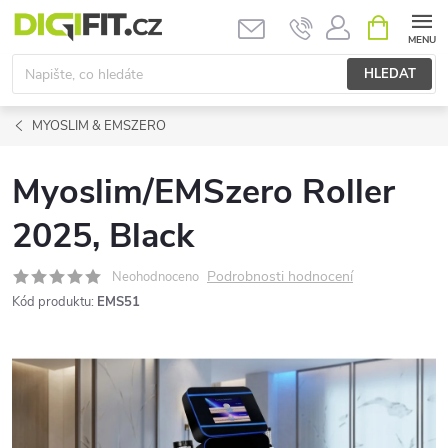
Přejít
NÁKUPNÍ
KOŠÍK
na
obsah
HLEDAT
MYOSLIM & EMSZERO
Myoslim/EMSzero Roller
2025, Black
Podrobnosti hodnocení
Neohodnoceno
Kód produktu:
EMS51