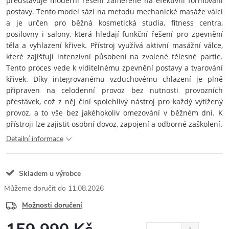
představuje moderní řešení zaměřené na efektivní formování
postavy. Tento model sází na metodu mechanické masáže válci
a je určen pro běžná kosmetická studia, fitness centra,
posilovny i salony, která hledají funkční řešení pro zpevnění
těla a vyhlazení křivek. Přístroj využívá aktivní masážní válce,
které zajišťují intenzivní působení na zvolené tělesné partie.
Tento proces vede k viditelnému zpevnění postavy a tvarování
křivek. Díky integrovanému vzduchovému chlazení je plně
připraven na celodenní provoz bez nutnosti provozních
přestávek, což z něj činí spolehlivý nástroj pro každý vytížený
provoz, a to vše bez jakéhokoliv omezování v běžném dni. K
přístroji lze zajistit osobní dovoz, zapojení a odborné zaškolení.
Detailní informace
Skladem u výrobce
11.08.2026
Možnosti doručení