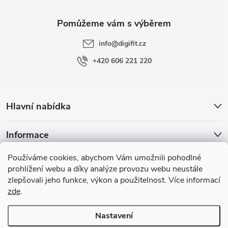
a
t
info
@
digifit.cz
í
+420 606 221 220
Hlavní nabídka
Informace
Používáme cookies, abychom Vám umožnili pohodlné
Blog
prohlížení webu a díky analýze provozu webu neustále
zlepšovali jeho funkce, výkon a použitelnost. Více informací
zde
.
Nastavení