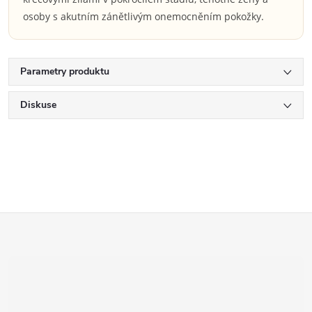
osoby s akutním zánětlivým onemocněním pokožky.
Parametry produktu
Diskuse
Z
á
p