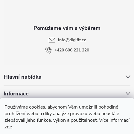
p
a
t
info
@
digifit.cz
í
+420 606 221 220
Hlavní nabídka
Informace
Používáme cookies, abychom Vám umožnili pohodlné
Blog
prohlížení webu a díky analýze provozu webu neustále
zlepšovali jeho funkce, výkon a použitelnost. Více informací
zde
.