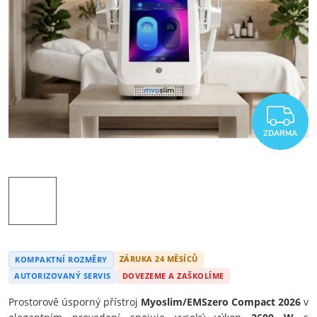
Z
ZDARMA
ZÁRUKA 24 MĚSÍCŮ
KOMPAKTNÍ ROZMĚRY
AUTORIZOVANÝ SERVIS
DOVEZEME A ZAŠKOLÍME
Prostorově úsporný přístroj
Myoslim/EMSzero Compact 2026
v