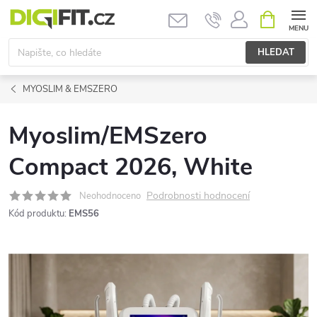
Přejít
NÁKUPNÍ
KOŠÍK
na
obsah
HLEDAT
MYOSLIM & EMSZERO
Myoslim/EMSzero
Compact 2026, White
Podrobnosti hodnocení
Neohodnoceno
Kód produktu:
EMS56