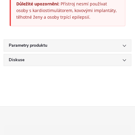
Důležité upozornění:
Přístroj nesmí používat
osoby s kardiostimulátorem, kovovými implantáty,
těhotné ženy a osoby trpící epilepsií.
Parametry produktu
Diskuse
Z
á