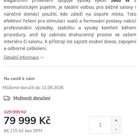
elegantním provedení spojuje vysoký výkon
2600 W
s
minimalistickým pojetím. Je ideální volbou pro běžné salony i
náročné domácí použití, kde záleží na úspoře místa. Toto
efektivní řešení pro stimulaci svalů a formování postavy nabízí
profesionální výsledky, stabilitu a vysoký komfort během
procedury, aniž by zabíralo drahocenný prostor ve vašem
interiéru či salonu. K přístroji lze zajistit osobní dovoz, zapojení
a odborné zaškolení.
Detailní informace
Na cestě k nám
11.08.2026
Možnosti doručení
129 999 Kč
79 999 Kč
66 115 Kč bez DPH
Měrná