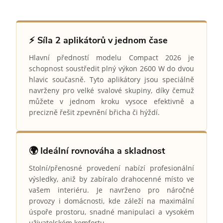
⚡ Síla 2 aplikátorů v jednom čase
Hlavní předností modelu Compact 2026 je
schopnost soustředit plný výkon 2600 W do dvou
hlavic současně. Tyto aplikátory jsou speciálně
navrženy pro velké svalové skupiny, díky čemuž
můžete v jednom kroku vysoce efektivně a
precizně řešit zpevnění břicha či hýždí.
🌍 Ideální rovnováha a skladnost
Stolní/přenosné provedení nabízí profesionální
výsledky, aniž by zabíralo drahocenné místo ve
vašem interiéru. Je navrženo pro náročné
provozy i domácnosti, kde záleží na maximální
úspoře prostoru, snadné manipulaci a vysokém
uživatelském komfortu.