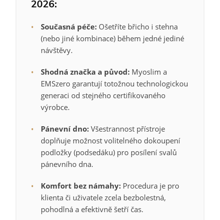
2026:
•
Současná péče:
Ošetříte břicho i stehna
(nebo jiné kombinace) během jedné jediné
návštěvy.
•
Shodná značka a původ:
Myoslim a
EMSzero garantují totožnou technologickou
generaci od stejného certifikovaného
výrobce.
•
Pánevní dno:
Všestrannost přístroje
doplňuje možnost volitelného dokoupení
podložky (podsedáku) pro posílení svalů
pánevního dna.
•
Komfort bez námahy:
Procedura je pro
klienta či uživatele zcela bezbolestná,
pohodlná a efektivně šetří čas.