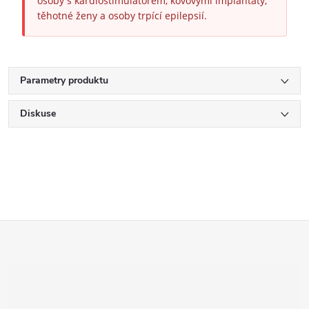
osoby s kardiostimulátorem, kovovými implantáty,
těhotné ženy a osoby trpící epilepsií.
Parametry produktu
Diskuse
Z
á
p