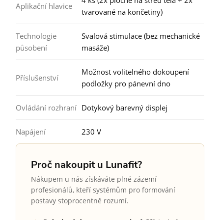
4 ks (2x ploché na střed těla + 2x
Aplikační hlavice
tvarované na končetiny)
Technologie
Svalová stimulace (bez mechanické
působení
masáže)
Možnost volitelného dokoupení
Příslušenství
podložky pro pánevní dno
Ovládání rozhraní
Dotykový barevný displej
Napájení
230 V
Proč nakoupit u Lunafit?
Nákupem u nás získáváte plné zázemí
profesionálů, kteří systémům pro formování
postavy stoprocentně rozumí.