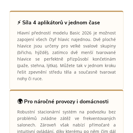
⚡ Síla 4 aplikátorů v jednom čase
Hlavní předností modelu Basic 2026 je možnost
zapojení všech čtyř hlavic najednou. Dvě ploché
hlavice jsou určeny pro velké svalové skupiny
(břicho, hýždě), zatímco dvě menší tvarované
hlavice se perfektně přizpůsobí končetinám
(paže, stehna, lýtka). Můžete tak v jednom kroku
řešit zpevnění středu těla a současně tvarovat
nohy či ruce.
🌍 Pro náročné provozy i domácnosti
Robustní stacionární systém na podvozku bez
problémů zvládne zátěž ve frekventovaných
salonech. Zároveň však nabízí přímočaré a
intuitivní ovládání, díky kterému po něm čím dál