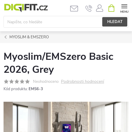
Přejít
NÁKUPNÍ
KOŠÍK
na
obsah
HLEDAT
MYOSLIM & EMSZERO
Myoslim/EMSzero Basic
2026, Grey
Podrobnosti hodnocení
Neohodnoceno
Kód produktu:
EMS6-3