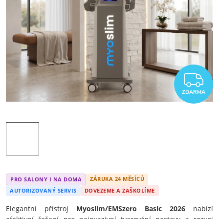
Z
ZDARMA
ZÁRUKA 24 MĚSÍCŮ
PRO SALONY I NA DOMA
AUTORIZOVANÝ SERVIS
DOVEZEME A ZAŠKOLÍME
Elegantní přístroj
Myoslim/EMSzero Basic 2026
nabízí