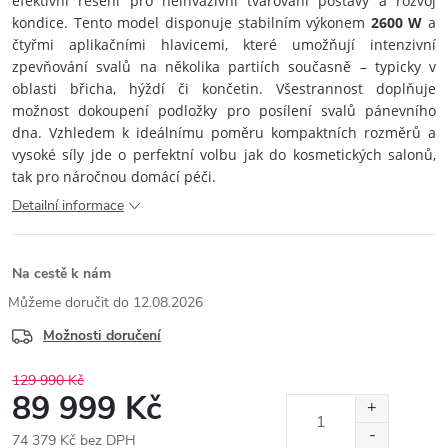
efektivní řešení pro neinvazivní tvarování postavy a rozvoj
kondice. Tento model disponuje stabilním výkonem
2600 W
a
čtyřmi aplikačními hlavicemi, které umožňují intenzivní
zpevňování svalů na několika partiích současně – typicky v
oblasti břicha, hýždí či končetin. Všestrannost doplňuje
možnost dokoupení podložky pro posílení svalů pánevního
dna. Vzhledem k ideálnímu poměru kompaktních rozměrů a
vysoké síly jde o perfektní volbu jak do kosmetických salonů,
tak pro náročnou domácí péči.
Detailní informace
Na cestě k nám
12.08.2026
Možnosti doručení
129 990 Kč
89 999 Kč
74 379 Kč bez DPH