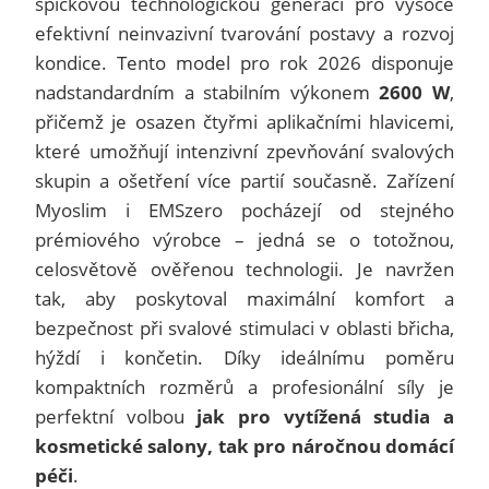
špičkovou technologickou generaci pro vysoce
efektivní neinvazivní tvarování postavy a rozvoj
kondice. Tento model pro rok 2026 disponuje
nadstandardním a stabilním výkonem
2600 W
,
přičemž je osazen čtyřmi aplikačními hlavicemi,
které umožňují intenzivní zpevňování svalových
skupin a ošetření více partií současně. Zařízení
Myoslim i EMSzero pocházejí od stejného
prémiového výrobce – jedná se o totožnou,
celosvětově ověřenou technologii. Je navržen
tak, aby poskytoval maximální komfort a
bezpečnost při svalové stimulaci v oblasti břicha,
hýždí i končetin. Díky ideálnímu poměru
kompaktních rozměrů a profesionální síly je
perfektní volbou
jak pro vytížená studia a
kosmetické salony, tak pro náročnou domácí
péči
.