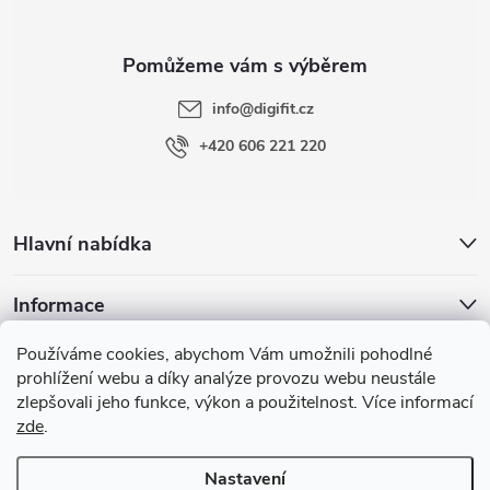
a
t
info
@
digifit.cz
í
+420 606 221 220
Hlavní nabídka
Informace
Používáme cookies, abychom Vám umožnili pohodlné
Blog
prohlížení webu a díky analýze provozu webu neustále
zlepšovali jeho funkce, výkon a použitelnost. Více informací
zde
.
Nastavení