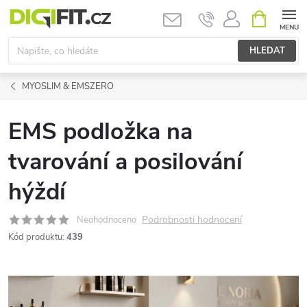
Přejít
NÁKUPNÍ
KOŠÍK
na
obsah
HLEDAT
MYOSLIM & EMSZERO
EMS podložka na
tvarování a posilování
hýždí
Podrobnosti hodnocení
Neohodnoceno
Kód produktu:
439