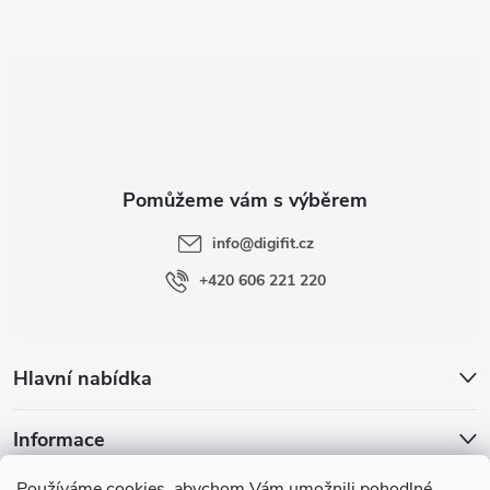
Z
á
p
a
t
info
@
digifit.cz
í
+420 606 221 220
Hlavní nabídka
Informace
Používáme cookies, abychom Vám umožnili pohodlné