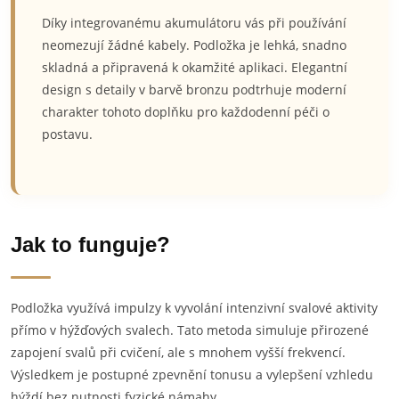
Díky integrovanému akumulátoru vás při používání
neomezují žádné kabely. Podložka je lehká, snadno
skladná a připravená k okamžité aplikaci. Elegantní
design s detaily v barvě bronzu podtrhuje moderní
charakter tohoto doplňku pro každodenní péči o
postavu.
Jak to funguje?
Podložka využívá impulzy k vyvolání intenzivní svalové aktivity
přímo v hýžďových svalech. Tato metoda simuluje přirozené
zapojení svalů při cvičení, ale s mnohem vyšší frekvencí.
Výsledkem je postupné zpevnění tonusu a vylepšení vzhledu
hýždí bez nutnosti fyzické námahy.