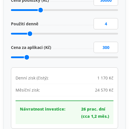
Cena podložky (Kč)
Použití denně
Cena za aplikaci (Kč)
Denní zisk (čistý):
1 170 Kč
Měsíční zisk:
24 570 Kč
Návratnost investice:
26 prac. dní
(cca 1,2 měs.)